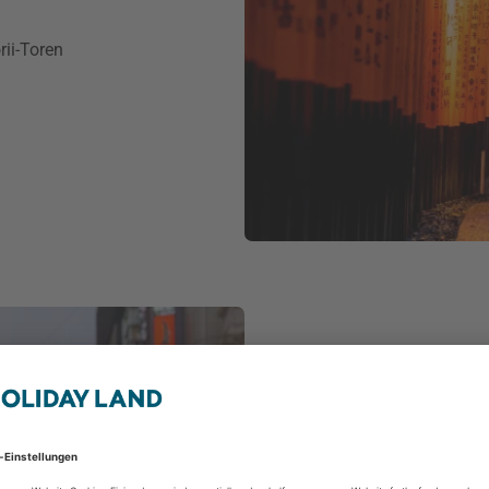
rii-Toren
Osaka – Kulinarisches Z
Osaka gilt als Food-Hauptstadt