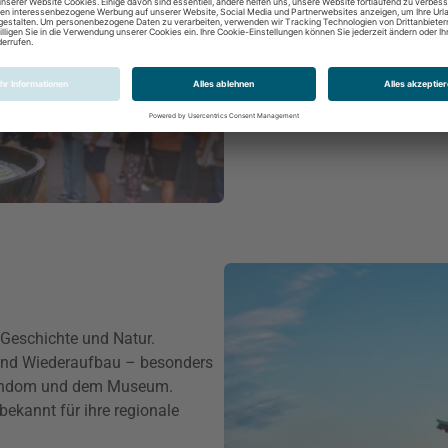
Highlights:
• Dotonbori mit Neonlichtern u
• Osaka Castle
• Universal Studios Japan
 Geschichte und Natur.
 und Wiederaufbau – besonders
bendom und dem Museum.
bekannt für ihre regionale