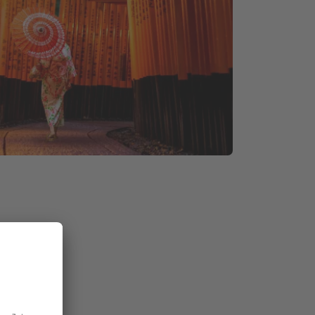
entrum
 Japans.