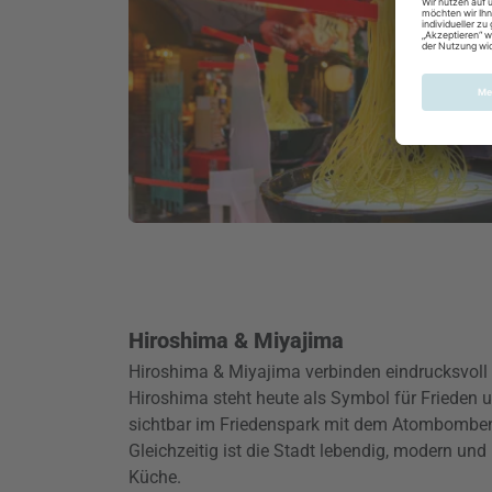
Hiroshima & Miyajima
Hiroshima & Miyajima verbinden eindrucksvoll
Hiroshima steht heute als Symbol für Frieden
sichtbar im Friedenspark mit dem Atombom
Gleichzeitig ist die Stadt lebendig, modern und 
Küche.