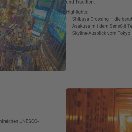
und Tradition.
Highlights:
• Shibuya Crossing – die berü
• Asakusa mit dem Sensō-ji T
• Skyline-Ausblick vom Tokyo 
ahlreichen UNESCO-