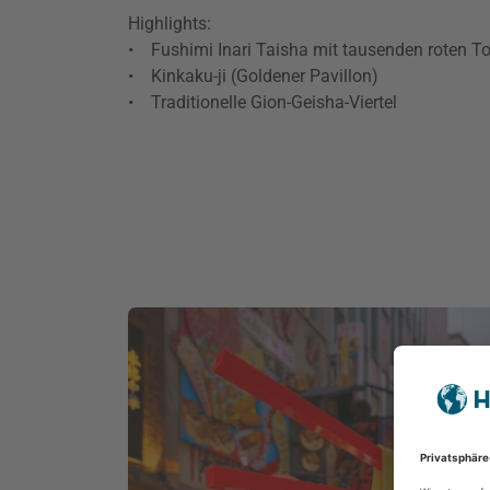
Highlights:
• Fushimi Inari Taisha mit tausenden roten To
• Kinkaku-ji (Goldener Pavillon)
• Traditionelle Gion-Geisha-Viertel