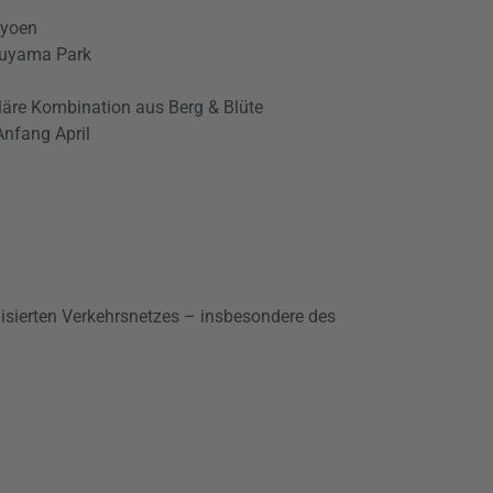
Gyoen
ruyama Park
läre Kombination aus Berg & Blüte
Anfang April
anisierten Verkehrsnetzes – insbesondere des