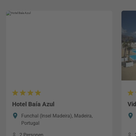
Hotel Baía Azul
Vi
Funchal (Insel Madeira), Madeira,
Portugal
2 Personen